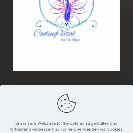
Wochentag
Öffnungszeiten
Donnerstag
09:00 - 17:00
Um unsere Webseite für Sie optimal zu gestalten und
Zusätzlich nach telefonischer Vereinbarung.
fortlaufend verbessern zu können, verwenden wir Cookies.