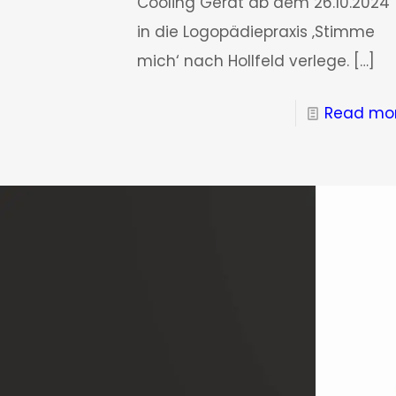
Cooling Gerät ab dem 26.10.2024
in die Logopädiepraxis ‚Stimme
mich‘ nach Hollfeld verlege.
[…]
Read mo