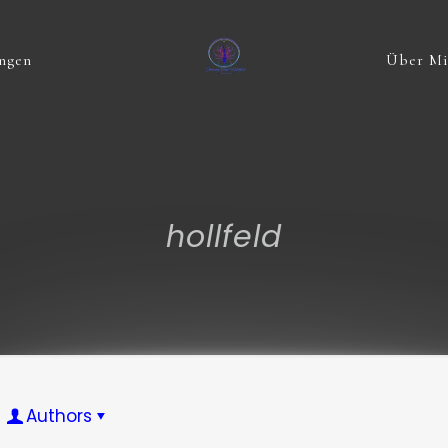
ungen
Über M
hollfeld
Authors